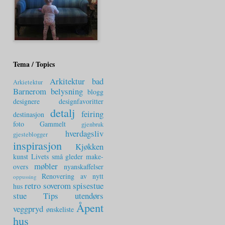
Tema / Topics
Arkitektur
bad
Arkietektur
Barnerom
belysning
blogg
designere
designfavoritter
detalj
feiring
destinasjon
foto
Gammelt
gjenbruk
hverdagsliv
gjesteblogger
inspirasjon
Kjøkken
kunst
Livets små gleder
make-
møbler
overs
nyanskaffelser
Renovering av nytt
oppussing
retro
soverom
spisestue
hus
stue
Tips
utendørs
Åpent
veggpryd
ønskeliste
hus